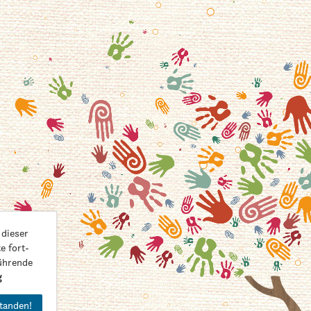
 dieser
e fort­
ührende
g
tanden!